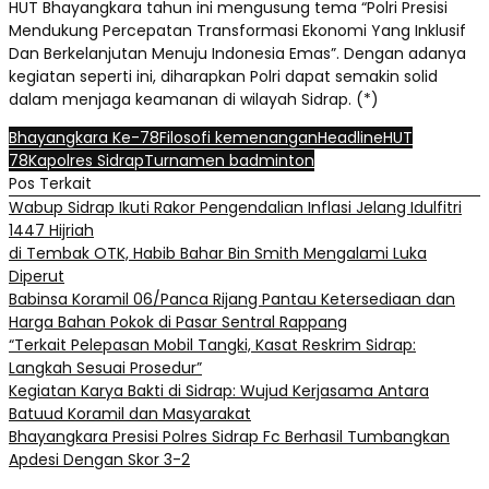
HUT Bhayangkara tahun ini mengusung tema “Polri Presisi
Mendukung Percepatan Transformasi Ekonomi Yang Inklusif
Dan Berkelanjutan Menuju Indonesia Emas”. Dengan adanya
kegiatan seperti ini, diharapkan Polri dapat semakin solid
dalam menjaga keamanan di wilayah Sidrap. (*)
Bhayangkara Ke-78
Filosofi kemenangan
Headline
HUT
78
Kapolres Sidrap
Turnamen badminton
Pos Terkait
Wabup Sidrap Ikuti Rakor Pengendalian Inflasi Jelang Idulfitri
1447 Hijriah
di Tembak OTK, Habib Bahar Bin Smith Mengalami Luka
Diperut
Babinsa Koramil 06/Panca Rijang Pantau Ketersediaan dan
Harga Bahan Pokok di Pasar Sentral Rappang
“Terkait Pelepasan Mobil Tangki, Kasat Reskrim Sidrap:
Langkah Sesuai Prosedur”
Kegiatan Karya Bakti di Sidrap: Wujud Kerjasama Antara
Batuud Koramil dan Masyarakat
Bhayangkara Presisi Polres Sidrap Fc Berhasil Tumbangkan
Apdesi Dengan Skor 3-2