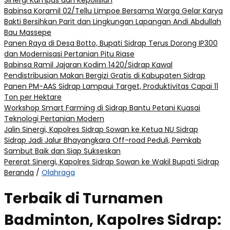
Sinergi Kampus dan Kepolisian
Babinsa Koramil 02/Tellu Limpoe Bersama Warga Gelar Karya
Bakti Bersihkan Parit dan Lingkungan Lapangan Andi Abdullah
Bau Massepe
Panen Raya di Desa Botto, Bupati Sidrap Terus Dorong IP300
dan Modernisasi Pertanian Pitu Riase
Babinsa Ramil Jajaran Kodim 1420/Sidrap Kawal
Pendistribusian Makan Bergizi Gratis di Kabupaten Sidrap
Panen PM-AAS Sidrap Lampaui Target, Produktivitas Capai 11
Ton per Hektare
Workshop Smart Farming di Sidrap Bantu Petani Kuasai
Teknologi Pertanian Modern
Jalin Sinergi, Kapolres Sidrap Sowan ke Ketua NU Sidrap
Sidrap Jadi Jalur Bhayangkara Off-road Peduli, Pemkab
Sambut Baik dan Siap Sukseskan
Pererat Sinergi, Kapolres Sidrap Sowan ke Wakil Bupati Sidrap
Beranda
/
Olahraga
Terbaik di Turnamen
Badminton, Kapolres Sidrap: