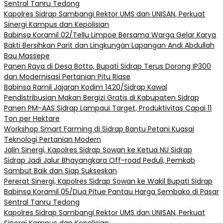
Sentral Tanru Tedong
Kapolres Sidrap Sambangi Rektor UMS dan UNISAN, Perkuat
Sinergi Kampus dan Kepolisian
Babinsa Koramil 02/Tellu Limpoe Bersama Warga Gelar Karya
Bakti Bersihkan Parit dan Lingkungan Lapangan Andi Abdullah
Bau Massepe
Panen Raya di Desa Botto, Bupati Sidrap Terus Dorong IP300
dan Modernisasi Pertanian Pitu Riase
Babinsa Ramil Jajaran Kodim 1420/Sidrap Kawal
Pendistribusian Makan Bergizi Gratis di Kabupaten Sidrap
Panen PM-AAS Sidrap Lampaui Target, Produktivitas Capai 11
Ton per Hektare
Workshop Smart Farming di Sidrap Bantu Petani Kuasai
Teknologi Pertanian Modern
Jalin Sinergi, Kapolres Sidrap Sowan ke Ketua NU Sidrap
Sidrap Jadi Jalur Bhayangkara Off-road Peduli, Pemkab
Sambut Baik dan Siap Sukseskan
Pererat Sinergi, Kapolres Sidrap Sowan ke Wakil Bupati Sidrap
Babinsa Koramil 05/Dua Pitue Pantau Harga Sembako di Pasar
Sentral Tanru Tedong
Kapolres Sidrap Sambangi Rektor UMS dan UNISAN, Perkuat