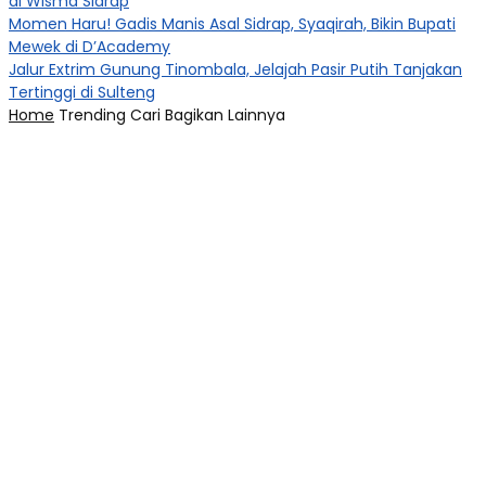
di Wisma Sidrap
Momen Haru! Gadis Manis Asal Sidrap, Syaqirah, Bikin Bupati
Mewek di D’Academy​
Jalur Extrim Gunung Tinombala, Jelajah Pasir Putih Tanjakan
Tertinggi di Sulteng
Home
Trending
Cari
Bagikan
Lainnya