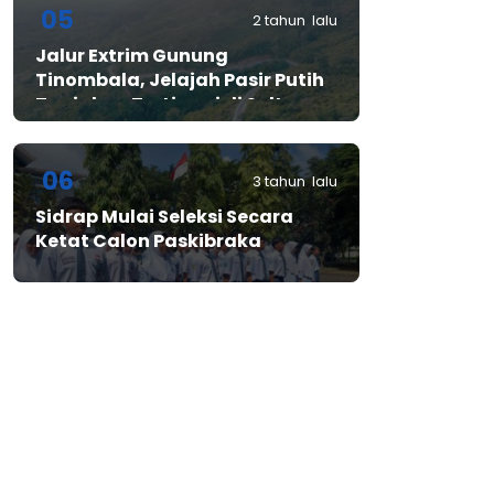
05
2 tahun lalu
Jalur Extrim Gunung
Tinombala, Jelajah Pasir Putih
Tanjakan Tertinggi di Sulteng
06
3 tahun lalu
Sidrap Mulai Seleksi Secara
Ketat Calon Paskibraka