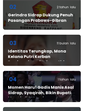
02
2 tahun lalu
Gerindra Sidrap Dukung Penuh
Pasangan Prabowo-Gibran
03
11 bulan lalu
Identitas Terungkap, Mona
Kelana Putri Korban
Pembunuhan di Wisma Sidrap
04
1 tahun lalu
Momen Haru! Gadis Manis Asal
Sidrap, Syaqirah, Bikin Bupati
Mewek di D’Academy​