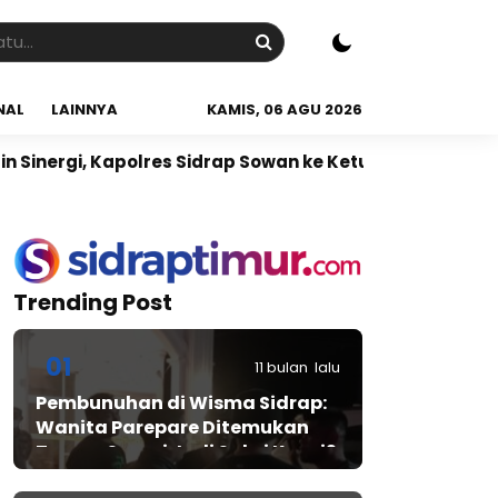
NAL
LAINNYA
KAMIS, 06 AGU 2026
apolres Sidrap Sowan ke Ketua NU Sidrap
Sidrap Jad
Trending Post
01
11 bulan lalu
Pembunuhan di Wisma Sidrap:
Wanita Parepare Ditemukan
Tewas, Suami Jadi Saksi Kunci?