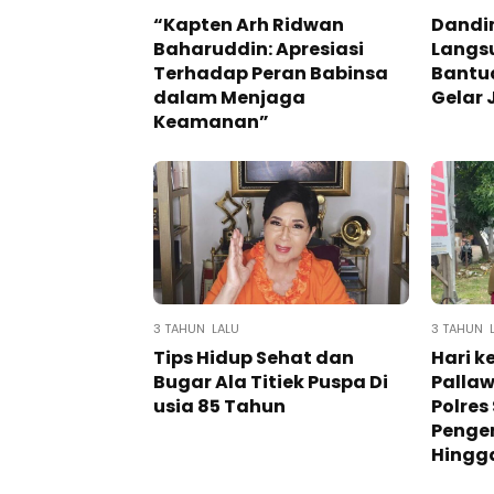
“Kapten Arh Ridwan
Dandi
Baharuddin: Apresiasi
Langs
Terhadap Peran Babinsa
Bantu
dalam Menjaga
Gelar 
Keamanan”
3 TAHUN LALU
3 TAHUN 
Tips Hidup Sehat dan
Hari k
Bugar Ala Titiek Puspa Di
Pallaw
usia 85 Tahun
Polres
Penge
Hingg