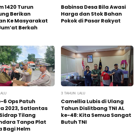
m 1420 Turun
Babinsa Desa Bila Awasi
ung Berikan
Harga dan Stok Bahan
an Ke Masyarakat
Pokok di Pasar Rakyat
Jum’at Berkah
LALU
3 TAHUN LALU
e-6 Ops Patuh
Camellia Lubis di Ulang
a 2023, Satlantas
Tahun Dislitbang TNI AL
 Sidrap Tilang
ke-48: Kita Semua Sangat
ndara Tanpa Plat
Butuh TNI
a Bagi Helm