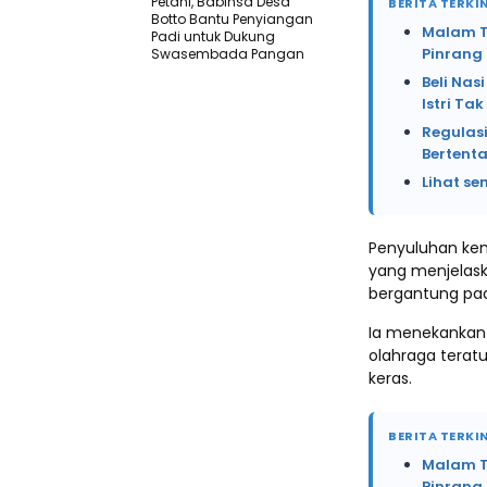
Petani, Babinsa Desa
BERITA TERKIN
Botto Bantu Penyiangan
Malam Te
Padi untuk Dukung
Pinrang
Swasembada Pangan
Beli Na
Istri Ta
Regulasi
Bertent
Lihat se
Penyuluhan kem
yang menjelask
bergantung pa
Ia menekankan 
olahraga teratu
keras.
BERITA TERKIN
Malam Te
Pinrang