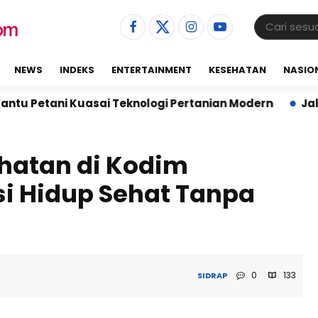
NEWS
INDEKS
ENTERTAINMENT
KESEHATAN
NASIO
uasai Teknologi Pertanian Modern
Jalin Sinergi, K
hatan di Kodim
si Hidup Sehat Tanpa
0
133
SIDRAP