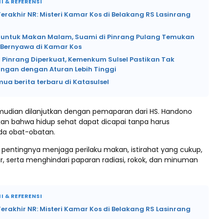
I & REFERENSI
rakhir NR: Misteri Kamar Kos di Belakang RS Lasinrang
si untuk Makan Malam, Suami di Pinrang Pulang Temukan
k Bernyawa di Kamar Kos
 Pinrang Diperkuat, Kemenkum Sulsel Pastikan Tak
angan dengan Aturan Lebih Tinggi
mua berita terbaru di Katasulsel
udian dilanjutkan dengan pemaparan dari HS. Handono
an bahwa hidup sehat dapat dicapai tanpa harus
da obat-obatan.
pentingnya menjaga perilaku makan, istirahat yang cukup,
r, serta menghindari paparan radiasi, rokok, dan minuman
I & REFERENSI
rakhir NR: Misteri Kamar Kos di Belakang RS Lasinrang