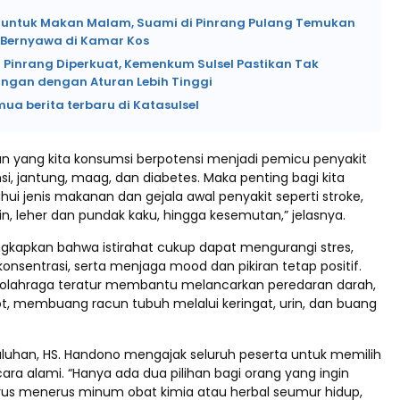
si untuk Makan Malam, Suami di Pinrang Pulang Temukan
k Bernyawa di Kamar Kos
 Pinrang Diperkuat, Kemenkum Sulsel Pastikan Tak
angan dengan Aturan Lebih Tinggi
mua berita terbaru di Katasulsel
n yang kita konsumsi berpotensi menjadi pemicu penyakit
nsi, jantung, maag, dan diabetes. Maka penting bagi kita
ui jenis makanan dan gejala awal penyakit seperti stroke,
n, leher dan pundak kaku, hingga kesemutan,” jelasnya.
gkapkan bahwa istirahat cukup dapat mengurangi stres,
nsentrasi, serta menjaga mood dan pikiran tetap positif.
 olahraga teratur membantu melancarkan peredaran darah,
ot, membuang racun tubuh melalui keringat, urin, dan buang
uhan, HS. Handono mengajak seluruh peserta untuk memilih
ara alami. “Hanya ada dua pilihan bagi orang yang ingin
erus menerus minum obat kimia atau herbal seumur hidup,