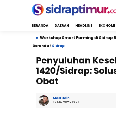
BERANDA
DAERAH
HEADLINE
EKONOMI
e
Workshop Smart Farming di Sidrap Bantu Petani K
Beranda
/
Sidrap
Penyuluhan Kese
1420/Sidrap: Solu
Obat
Masrudin
22 Mei 2025 10:27