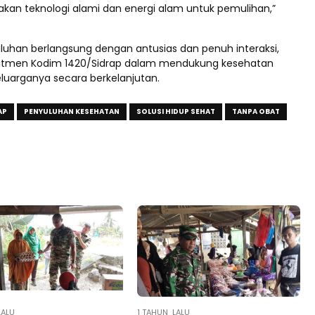
an teknologi alami dan energi alam untuk pemulihan,”
luhan berlangsung dengan antusias dan penuh interaksi,
tmen Kodim 1420/Sidrap dalam mendukung kesehatan
eluarganya secara berkelanjutan.
AP
PENYULUHAN KESEHATAN
SOLUSI HIDUP SEHAT
TANPA OBAT
LALU
1 TAHUN LALU