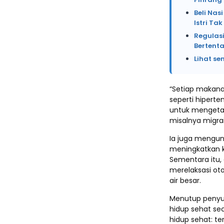
Beli Na
Istri Ta
Regulasi
Bertent
Lihat se
“Setiap makana
seperti hiperte
untuk mengetah
misalnya migrai
Ia juga mengun
meningkatkan ko
Sementara itu,
merelaksasi ot
air besar.
Menutup penyul
hidup sehat sec
hidup sehat: t