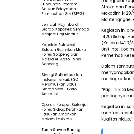
menggelar kegi
Luncurkan Program
Stroke dan Peny
Satuan Pelayanan
Makodim 1420/Si
Pemenuhan Gizi (SPPG)
Maritengngae, K
Jemaah Haji Tiba di
Sidrap, Kapolres: Semoga
Kegiatan ini dih
Menjadi Haji Mabrur
1420/Sidrap. Ha
(Kasdim 1420/Si
Kapolda Sulawesi
Unit Intel Kodi
Selatan Resmikan Mako
Polres Soppeng dan
Pemerhati Kese
Masjid Al-Aqso Polres
Soppeng
Dalam sambutan
menyampaikan 
Sinergi Satlantas dan
meningkatkan k
Instansi Terkait: FGD
Merumuskan Solusi
Sidrap Menuju Zero
“Pagi ini kita
Accident
pentingnya me
Operasi Ketupat Berlanjut,
Kegiatan ini s
Polres Sidrap Kerahkan
manfaat keseh
Pasukan Amankan
kualitas hidup,”
Malam Takbiran
Turun Sawah Bareng