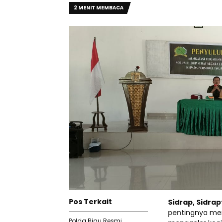
2 MENIT MEMBACA
Pos Terkait
Sidrap, Sidra
pentingnya men
Polda Riau Resmi