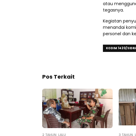
atau menggunak
tegasnya.
Kegiatan penyu
menandai komi
personel dan k
KODIM 1420/SIDR
Pos Terkait
2 TAHUN LALU
3 TAHUN 