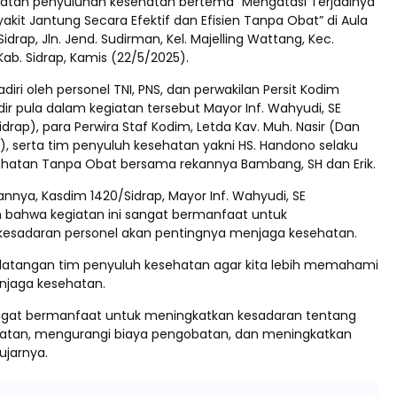
atan penyuluhan kesehatan bertema “Mengatasi Terjadinya
akit Jantung Secara Efektif dan Efisien Tanpa Obat” di Aula
drap, Jln. Jend. Sudirman, Kel. Majelling Wattang, Kec.
ab. Sidrap, Kamis (22/5/2025).
adiri oleh personel TNI, PNS, dan perwakilan Persit Kodim
dir pula dalam kegiatan tersebut Mayor Inf. Wahyudi, SE
drap), para Perwira Staf Kodim, Letda Kav. Muh. Nasir (Dan
m), serta tim penyuluh kesehatan yakni HS. Handono selaku
hatan Tanpa Obat bersama rekannya Bambang, SH dan Erik.
nya, Kasdim 1420/Sidrap, Mayor Inf. Wahyudi, SE
bahwa kegiatan ini sangat bermanfaat untuk
esadaran personel akan pentingnya menjaga kesehatan.
 kedatangan tim penyuluh kesehatan agar kita lebih memahami
njaga kesehatan.
angat bermanfaat untuk meningkatkan kesadaran tentang
atan, mengurangi biaya pengobatan, dan meningkatkan
 ujarnya.