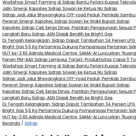
Workshop Smart Farming di Sidrap Bantu Petani Kuasai Teknol
Jalin Sinergi, Kapolres Sidrap Sowan ke Ketua NU Sidrap
Sidrap Jadi Jalur Bhayangkara Off-road Peduli, Pemkab Sambut
Pererat Sinergi, Kapolres Sidrap Sowan ke Wakil Bupati Sidrap
Kapolres Sidrap Cek Senpi Dinas, Pastikan Penggunaan Sesuai 
Langkah Baru Sidrap, ASN Diajak Beralih ke Bright Gas
Di Tengah Kelangkaan, Sidrap Dapat Tambahan 34 Persen LPG 
Bright Gas 5,5 Kg Pertamina Dukung Pompanisasi Pertanian Sid
HUT ke-3 RS Adinda Medical Centre, SAMA-AI Luncurkan “Ruang
Panen PM-AAS Sidrap Lampaui Target, Produktivitas Capai 11 To
Workshop Smart Farming di Sidrap Bantu Petani Kuasai Teknol
Jalin Sinergi, Kapolres Sidrap Sowan ke Ketua NU Sidrap
Sidrap Jadi Jalur Bhayangkara Off-road Peduli, Pemkab Sambut
Pererat Sinergi, Kapolres Sidrap Sowan ke Wakil Bupati Sidrap
Kapolres Sidrap Cek Senpi Dinas, Pastikan Penggunaan Sesuai 
Langkah Baru Sidrap, ASN Diajak Beralih ke Bright Gas
Di Tengah Kelangkaan, Sidrap Dapat Tambahan 34 Persen LPG 
Bright Gas 5,5 Kg Pertamina Dukung Pompanisasi Pertanian Sid
HUT ke-3 RS Adinda Medical Centre, SAMA-AI Luncurkan “Ruang
Beranda
/
Sidrap