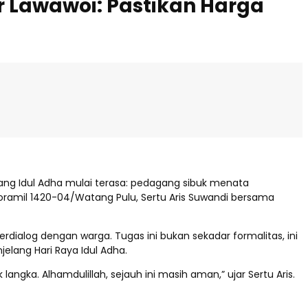
ar Lawawoi: Pastikan Harga
elang Idul Adha mulai terasa: pedagang sibuk menata
oramil 1420-04/Watang Pulu, Sertu Aris Suwandi bersama
ialog dengan warga. Tugas ini bukan sekadar formalitas, ini
elang Hari Raya Idul Adha.
ngka. Alhamdulillah, sejauh ini masih aman,” ujar Sertu Aris.