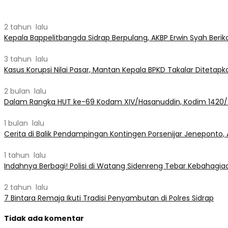
2 tahun lalu
Kepala Bappelitbangda Sidrap Berpulang, AKBP Erwin Syah Beri
3 tahun lalu
Kasus Korupsi Nilai Pasar, Mantan Kepala BPKD Takalar Ditetap
2 bulan lalu
Dalam Rangka HUT ke-69 Kodam XIV/Hasanuddin, Kodim 1420/Sid
1 bulan lalu
Cerita di Balik Pendampingan Kontingen Porsenijar Jeneponto,
1 tahun lalu
Indahnya Berbagi! Polisi di Watang Sidenreng Tebar Kebahagia
2 tahun lalu
7 Bintara Remaja Ikuti Tradisi Penyambutan di Polres Sidrap
Tidak ada komentar