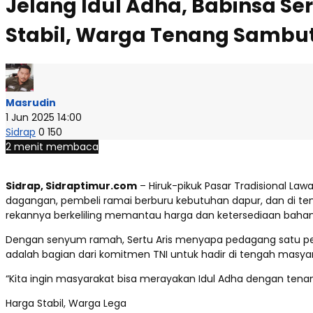
Jelang Idul Adha, Babinsa Se
Stabil, Warga Tenang Sambu
Masrudin
1 Jun 2025 14:00
Sidrap
0
150
2 menit membaca
Sidrap, Sidraptimur.com
– Hiruk-pikuk Pasar Tradisional Law
dagangan, pembeli ramai berburu kebutuhan dapur, dan di te
rekannya berkeliling memantau harga dan ketersediaan bahan
Dengan senyum ramah, Sertu Aris menyapa pedagang satu per s
adalah bagian dari komitmen TNI untuk hadir di tengah masyara
“Kita ingin masyarakat bisa merayakan Idul Adha dengan tenang
Harga Stabil, Warga Lega