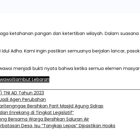
jaga ketahanan pangan dan ketertiban wilayah. Dalam suasana 
 Idul Adha. Kami ingin pastikan semuanya berjalan lancar, paso
woi menjadi bukti nyata bahwa ketika semua elemen masyarak
awawoi
Sambut Lebaran
) TNI AD Tahun 2023
 Jadi Agen Perubahan
itengngae Bersihkan Parit Masjid Agung Sidrap
 dan Enrekang di Tingkat Legislatif”
ong Bersama Warga Bersihkan Saluran Air
erbatasan Desa, Isu “Tangkap Lepas” Dipastikan Hoaks