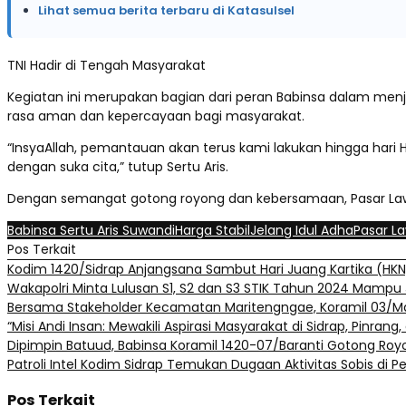
Lihat semua berita terbaru di Katasulsel
TNI Hadir di Tengah Masyarakat
Kegiatan ini merupakan bagian dari peran Babinsa dalam men
rasa aman dan kepercayaan bagi masyarakat.
“InsyaAllah, pemantauan akan terus kami lakukan hingga hari H
dengan suka cita,” tutup Sertu Aris.
Dengan semangat gotong royong dan kebersamaan, Pasar Lawa
Babinsa Sertu Aris Suwandi
Harga Stabil
Jelang Idul Adha
Pasar L
Pos Terkait
Kodim 1420/Sidrap Anjangsana Sambut Hari Juang Kartika (HKN
Wakapolri Minta Lulusan S1, S2 dan S3 STIK Tahun 2024 Mampu
Bersama Stakeholder Kecamatan Maritengngae, Koramil 03/Mar
“Misi Andi Insan: Mewakili Aspirasi Masyarakat di Sidrap, Pinrang,
Dipimpin Batuud, Babinsa Koramil 1420-07/Baranti Gotong Roy
Patroli Intel Kodim Sidrap Temukan Dugaan Aktivitas Sobis di P
Pos Terkait