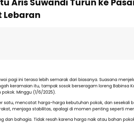
rtu Aris Suwandi Turun ke Pas
t Lebaran
awoi pagi ini terasa lebih semarak dari biasanya. Suasana menj
ngah keramaian itu, tampak sosok berseragam loreng Babinsa K
 pokok. Minggu (1/6/2025).
atu, mencatat harga-harga kebutuhan pokok, dan sesekali berd
kat, menjaga stabilitas, apalagi di momen penting seperti menj
 dan bahagia. Tidak resah karena harga naik atau bahan pokok la