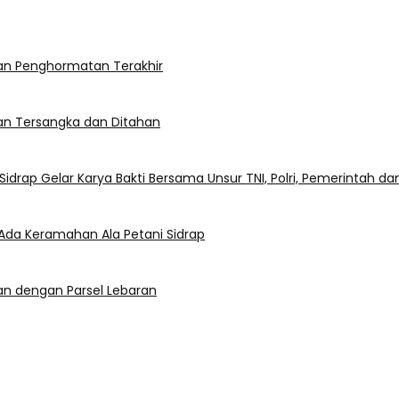
kan Penghormatan Terakhir
kan Tersangka dan Ditahan
rap Gelar Karya Bakti Bersama Unsur TNI, Polri, Pemerintah d
 Ada Keramahan Ala Petani Sidrap
an dengan Parsel Lebaran