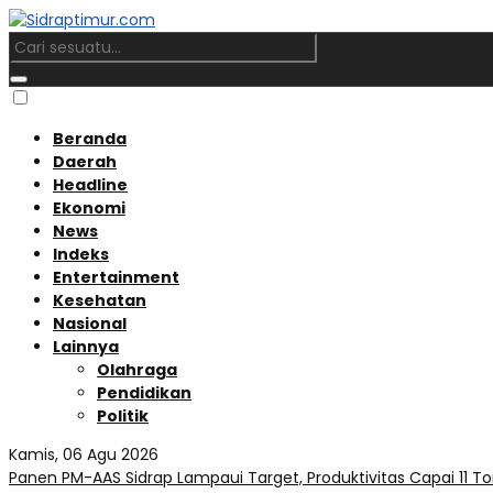
Beranda
Daerah
Headline
Ekonomi
News
Indeks
Entertainment
Kesehatan
Nasional
Lainnya
Olahraga
Pendidikan
Politik
Kamis, 06 Agu 2026
Panen PM-AAS Sidrap Lampaui Target, Produktivitas Capai 11 To