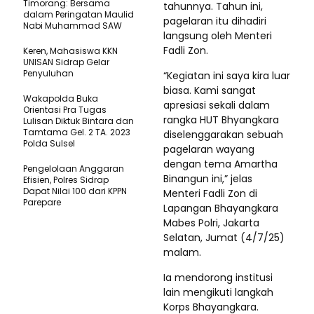
Timorang: Bersama
tahunnya. Tahun ini,
dalam Peringatan Maulid
pagelaran itu dihadiri
Nabi Muhammad SAW
langsung oleh Menteri
Fadli Zon.
Keren, Mahasiswa KKN
UNISAN Sidrap Gelar
Penyuluhan
“Kegiatan ini saya kira luar
biasa. Kami sangat
Wakapolda Buka
apresiasi sekali dalam
Orientasi Pra Tugas
rangka HUT Bhyangkara
Lulisan Diktuk Bintara dan
Tamtama Gel. 2 TA. 2023
diselenggarakan sebuah
Polda Sulsel
pagelaran wayang
dengan tema Amartha
Pengelolaan Anggaran
Binangun ini,” jelas
Efisien, Polres Sidrap
Dapat Nilai 100 dari KPPN
Menteri Fadli Zon di
Parepare
Lapangan Bhayangkara
Mabes Polri, Jakarta
Selatan, Jumat (4/7/25)
malam.
Ia mendorong institusi
lain mengikuti langkah
Korps Bhayangkara.