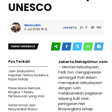
UNESCO
Masrudin
0
136
JAKARTA
5 Jul 2025 15:12
1 MENIT MEMBACA
Pos Terkait
Jakarta,Sidraptimur.com
— Menteri Kebudayaan,
Jalin Silaturahmi,
Fadli Zon, mengapresiasi
Kapolres Terima Audience
semangat Polri dalam
Kajari Sidrap
memajukan kebudayaan
dengan rutin
Polres Maros Berhasil
Ringkus 7 Pelaku
melaksanakan pagelaran
Pembusuran yang Viral
wayang kulit saat
peringatan Hari
Serda Isman dan
Bhayangkara setiap
Masyarakat Wanio