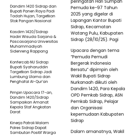
peringatan Hari Sumpah
Dandim 1420 Sidrap dan
Pemuda ke-97 Tahun
Bupati Panen Raya Padi
2025 yang digelar di
Tadah Hujan, Targetkan
Lapangan Kantor Bupati
Stok Pangan Nasional
Sidrap, Kecamatan
Kasdim 1420/Sidrap
Watang Pulu, Kabupaten
Hadiri Wisuda Sarjana &
Sidrap (28/10/25). Pagi
Pascasarjana Universitas
Muhammadiyah
Upacara dengan tema
Sidenreng Rappang
“Pemuda Pemudi
Konfercab NU Sidrap:
Bergerak Indonesia
Bupati Syaharuddin
Bersatu” dipimpin oleh
Targetkan Sidrap Jadi
Wakil Bupati Sidrap
Lumbung Ulama dan
Penghafal Al-Qur’an
Nurkanaah diikuti oleh
Dandim 1420, Para Kepala
Pimpin Upacara 17-an,
OPD Pemkab Sidrap, ASN
Dandim 1420/Sidrap
Pemkab Sidrap, Pelajar
Sampaikan Amanat
Kepala Staf Angkatan
dan Organisasi
Darat
kepemudaan Kabupaten
Sidrap
Kinerja Patroli Malam
Polres Sidrap Dapat
Dalam amanatnya, Wakil
Sambutan Positif Warga