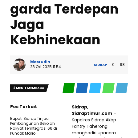
garda Terdepan
Jaga
Kebhinekaan
Masrudin
0
98
SIDRAP
28 Okt 2025 11:54
2 MENIT MEMBACA
Pos Terkait
Sidrap,
Sidraptimur.com
–
Bupati Sidrap Tinjau
Kapolres Sidrap Akbp
Pembangunan Sekolah
Fantry Taherong
Rakyat Terintegrasi 66 di
menghadiri upacara
Puncak Mario