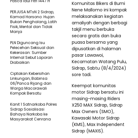
Pasca Idul Fitri 1447 H
Komunitas Bikers di Bumi
Nene Mallomo ini kompak
PERJUSA MTsN 2 Sidrap,
melaksanakan kegiatan
Kamad Harsono: Hujan
Bukan Penghalang, Latih
amaliyah dengan berbagi
Fisik, Mental dan Tidak
takjil menu berbuka
Manja
secara gratis dan buka
puasa bersama yang
PLN Diguncang Isu
Pelecehan Seksual dan
dipusatkan di halaman
Kekerasan: Sumber
pasar Lawawoi,
Internal Sebut Laporan
Kecamatan Watang Pulu,
Diabaikan
Sidrap, Sabtu (8/4/2024)
Ciptakan Kebersihan
sore tadi.
Linkungan, Babinsa
06/Panca Rijang dan
Keempat komunitas
Warga Macorawali
motor Sidrap bersatu ini
Kompak Bersatu
masing-masing Riders
Kanit 1 Satnarkoba Polres
X250 MAX Sidrap, Sidrap
Sidrap Sosialisasi
Max Owners (SMO),
Bahaya Narkoba ke
Kawasaki Motor Sidrap
Masyarakat Cenrana
(KMS), Max Independent
Sidrap (MAXIS).