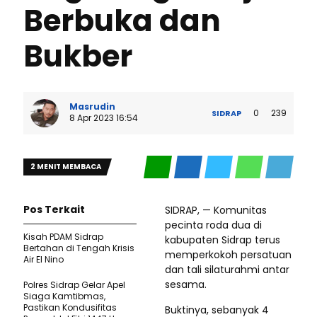
Berbuka dan
Bukber
Masrudin
0
239
SIDRAP
8 Apr 2023 16:54
2 MENIT MEMBACA
Pos Terkait
SIDRAP, — Komunitas
pecinta roda dua di
Kisah PDAM Sidrap
kabupaten Sidrap terus
Bertahan di Tengah Krisis
memperkokoh persatuan
Air El Nino
dan tali silaturahmi antar
sesama.
Polres Sidrap Gelar Apel
Siaga Kamtibmas,
Pastikan Kondusifitas
Buktinya, sebanyak 4