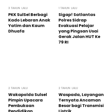
3 TAHUN LALU
1 TAHUN LALU
PKK SulSel Berbagi
Sigap! Satlantas
Kado Lebaran Anak
Polres Sidrap
Yatim dan Kaum
Evakuasi Pelajar
Dhuafa
yang Pingsan Usai
Gerak Jalan HUT Ke
79 RI
2 TAHUN LALU
2 TAHUN LALU
Wakapolda Sulsel
Waspada, Layangan
Pimpin Upacara
Ternyata Ancaman
Pembukaan
Besar bagi Transmisi
Pendidikan
Listrik