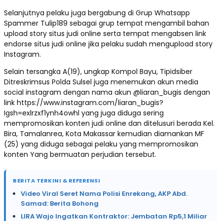
Selanjutnya pelaku juga bergabung di Grup Whatsapp
Spammer Tulip189 sebagai grup tempat mengambil bahan
upload story situs judi online serta tempat mengabsen link
endorse situs judi online jika pelaku sudah mengupload story
Instagram.
Selain tersangka A(19), ungkap Kompol Bayu, Tipidsiber
Ditreskrimsus Polda Sulsel juga menemukan akun media
social instagram dengan nama akun @liaran_bugis dengan
link https://www.instagram.com/liaran_bugis?
Igsh=exlrzxf1ynh4owhl yang juga diduga sering
mempromosikan konten judi online dan ditelusuri berada Kel.
Bira, Tamalanrea, Kota Makassar kemudian diamankan MF
(25) yang diduga sebagai pelaku yang mempromosikan
konten Yang bermuatan perjudian tersebut.
BERITA TERKINI & REFERENSI
Video Viral Seret Nama Polisi Enrekang, AKP Abd.
Samad: Berita Bohong
LIRA Wajo Ingatkan Kontraktor: Jembatan Rp5,1 Miliar