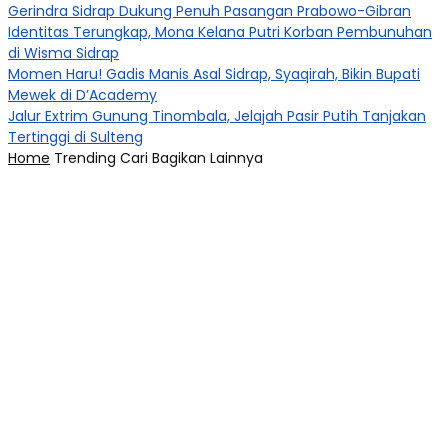
Gerindra Sidrap Dukung Penuh Pasangan Prabowo-Gibran
Identitas Terungkap, Mona Kelana Putri Korban Pembunuhan
di Wisma Sidrap
Momen Haru! Gadis Manis Asal Sidrap, Syaqirah, Bikin Bupati
Mewek di D’Academy​
Jalur Extrim Gunung Tinombala, Jelajah Pasir Putih Tanjakan
Tertinggi di Sulteng
Home
Trending
Cari
Bagikan
Lainnya