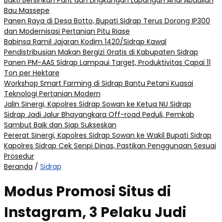
Bakti Bersihkan Parit dan Lingkungan Lapangan Andi Abdullah
Bau Massepe
Panen Raya di Desa Botto, Bupati Sidrap Terus Dorong IP300
dan Modernisasi Pertanian Pitu Riase
Babinsa Ramil Jajaran Kodim 1420/Sidrap Kawal
Pendistribusian Makan Bergizi Gratis di Kabupaten Sidrap
Panen PM-AAS Sidrap Lampaui Target, Produktivitas Capai 11
Ton per Hektare
Workshop Smart Farming di Sidrap Bantu Petani Kuasai
Teknologi Pertanian Modern
Jalin Sinergi, Kapolres Sidrap Sowan ke Ketua NU Sidrap
Sidrap Jadi Jalur Bhayangkara Off-road Peduli, Pemkab
Sambut Baik dan Siap Sukseskan
Pererat Sinergi, Kapolres Sidrap Sowan ke Wakil Bupati Sidrap
Kapolres Sidrap Cek Senpi Dinas, Pastikan Penggunaan Sesuai
Prosedur
Beranda
/
Sidrap
Modus Promosi Situs di
Instagram, 3 Pelaku Judi