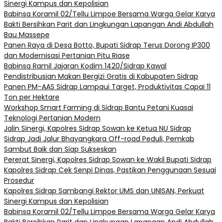
Sinergi Kampus dan Kepolisian
Babinsa Koramil 02/Tellu Limpoe Bersama Warga Gelar Karya
Bakti Bersihkan Parit dan Lingkungan Lapangan Andi Abdullah
Bau Massepe
Panen Raya di Desa Botto, Bupati Sidrap Terus Dorong IP300
dan Modernisasi Pertanian Pitu Riase
Babinsa Ramil Jajaran Kodim 1420/Sidrap Kawal
Pendistribusian Makan Bergizi Gratis di Kabupaten Sidrap
Panen PM-AAS Sidrap Lampaui Target, Produktivitas Capai 11
Ton per Hektare
Workshop Smart Farming di Sidrap Bantu Petani Kuasai
Teknologi Pertanian Modern
Jalin Sinergi, Kapolres Sidrap Sowan ke Ketua NU Sidrap
Sidrap Jadi Jalur Bhayangkara Off-road Peduli, Pemkab
Sambut Baik dan Siap Sukseskan
Pererat Sinergi, Kapolres Sidrap Sowan ke Wakil Bupati Sidrap
Kapolres Sidrap Cek Senpi Dinas, Pastikan Penggunaan Sesuai
Prosedur
Kapolres Sidrap Sambangi Rektor UMS dan UNISAN, Perkuat
Sinergi Kampus dan Kepolisian
Babinsa Koramil 02/Tellu Limpoe Bersama Warga Gelar Karya