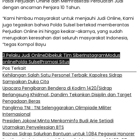
Pasal Perjudian Online dan Memfasilitasi Perbuatan Judi
dengan ancaman Penjara 10 Tahun.
“Kami himbau masyarakat untuk menjauhi Judi Online, Kami
juga tegaskan bahwa Polda Sulsel bertekad memberantas
Perjudian Online ini hingga keakar-akarnya, yang sudah
merupakan keresahan dari seluruh masyarakat Indonesia,
“tegas Kompol Bayu
3 Pelaku Judi Online
Dibekuk Tim Siber
Instagram
Modus
online
Polda Sulsel
Promosi Situs
Pos Terkait
Kehilangan Salah Satu Personel Terbaik: Kapolres Sidrap
Sampaikan Duka Cita
Upacara Pengibaran Bendera di Kodim 1420/Sidrap
Berlangsung Khidmat, Dandim Tekankan Disiplin dan Target
Pengadaan Beras
Panglima TNI : TNI Selenggarakan Olimpiade Militer
Internasional
Presiden Jokowi Minta Menkominfo Budi Arie Setiadi
Utamakan Penyelesaian BTS
Baznas Sidrap Salurkan Bantuan untuk 1.084 Pegawai Honorer