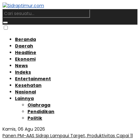
Beranda
Daerah
Headline
Ekonomi
News
Indeks
Entertainment
Kesehatan
Nasional
Lainnya
Olahraga
Pendidikan
Politik
Kamis, 06 Agu 2026
Panen PM-AAS Sidrap Lampaui Target, Produktivitas Capai 11