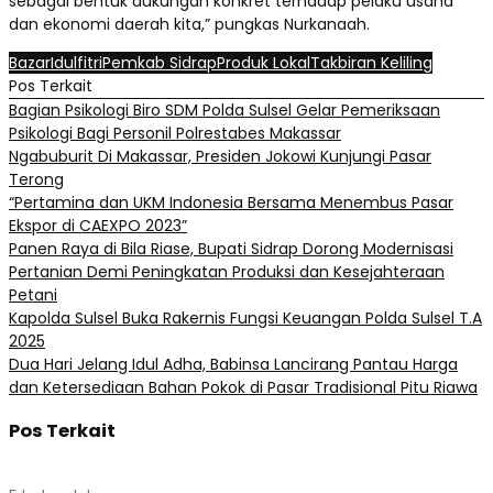
sebagai bentuk dukungan konkret terhadap pelaku usaha
dan ekonomi daerah kita,” pungkas Nurkanaah.
Bazar
Idulfitri
Pemkab Sidrap
Produk Lokal
Takbiran Keliling
Pos Terkait
Bagian Psikologi Biro SDM Polda Sulsel Gelar Pemeriksaan
Psikologi Bagi Personil Polrestabes Makassar
Ngabuburit Di Makassar, Presiden Jokowi Kunjungi Pasar
Terong
“Pertamina dan UKM Indonesia Bersama Menembus Pasar
Ekspor di CAEXPO 2023”
Panen Raya di Bila Riase, Bupati Sidrap Dorong Modernisasi
Pertanian Demi Peningkatan Produksi dan Kesejahteraan
Petani
Kapolda Sulsel Buka Rakernis Fungsi Keuangan Polda Sulsel T.A
2025
Dua Hari Jelang Idul Adha, Babinsa Lancirang Pantau Harga
dan Ketersediaan Bahan Pokok di Pasar Tradisional Pitu Riawa
Pos Terkait