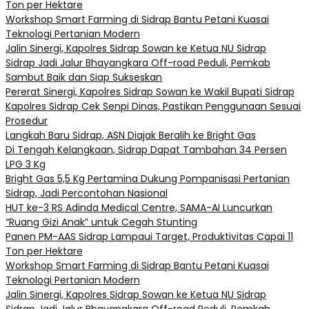
Ton per Hektare
Workshop Smart Farming di Sidrap Bantu Petani Kuasai
Teknologi Pertanian Modern
Jalin Sinergi, Kapolres Sidrap Sowan ke Ketua NU Sidrap
Sidrap Jadi Jalur Bhayangkara Off-road Peduli, Pemkab
Sambut Baik dan Siap Sukseskan
Pererat Sinergi, Kapolres Sidrap Sowan ke Wakil Bupati Sidrap
Kapolres Sidrap Cek Senpi Dinas, Pastikan Penggunaan Sesuai
Prosedur
Langkah Baru Sidrap, ASN Diajak Beralih ke Bright Gas
Di Tengah Kelangkaan, Sidrap Dapat Tambahan 34 Persen
LPG 3 Kg
Bright Gas 5,5 Kg Pertamina Dukung Pompanisasi Pertanian
Sidrap, Jadi Percontohan Nasional
HUT ke-3 RS Adinda Medical Centre, SAMA-AI Luncurkan
“Ruang Gizi Anak” untuk Cegah Stunting
Panen PM-AAS Sidrap Lampaui Target, Produktivitas Capai 11
Ton per Hektare
Workshop Smart Farming di Sidrap Bantu Petani Kuasai
Teknologi Pertanian Modern
Jalin Sinergi, Kapolres Sidrap Sowan ke Ketua NU Sidrap