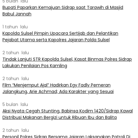
5 bulan lalu
Bupati Paparkan Kemajuan Sidrap saat Tarawih di Masjid
Babul Jannah
1 tahun lalu
Kapolda Sulsel Pimpin Upacara Sertijab dan Pelantikan
Pejabat Utama serta Kapolres Jajaran Polda Sulsel
2 tahun lalu
Tindak Lanjuti STR Kapolda Sulsel, Kasat Binmas Polres Sidrap
Lakukan Penilaian Pos Kamling
2 tahun lalu
Film “Menjemput Ajal” Hadirkan Egy Fadly Pemeran
Jalangkung, Arie Achmad; Ada Karakter yang Sesuai
5 bulan lalu
Aksi Nyata Cegah Stunting, Babinsa Kodim 1420/Sidrap Kawal
Distribusi Makanan Bergizi untuk Ribuan Ibu dan Balita
2 tahun lalu
Personil Polres Sidrap Bersama Jajaran Laksanakan Patroli Di