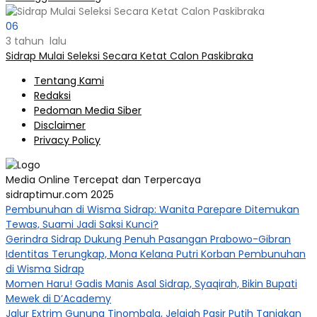
06
3 tahun lalu
Sidrap Mulai Seleksi Secara Ketat Calon Paskibraka
Tentang Kami
Redaksi
Pedoman Media Siber
Disclaimer
Privacy Policy
Media Online Tercepat dan Terpercaya
sidraptimur.com 2025
Pembunuhan di Wisma Sidrap: Wanita Parepare Ditemukan
Tewas, Suami Jadi Saksi Kunci?
Gerindra Sidrap Dukung Penuh Pasangan Prabowo-Gibran
Identitas Terungkap, Mona Kelana Putri Korban Pembunuhan
di Wisma Sidrap
Momen Haru! Gadis Manis Asal Sidrap, Syaqirah, Bikin Bupati
Mewek di D’Academy​
Jalur Extrim Gunung Tinombala, Jelajah Pasir Putih Tanjakan