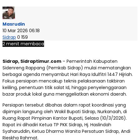
Masrudin
10 Mar 2026 06:18
Sidrap
0
159
2 menit membaca
Sidrap, Sidraptimur.com
– Pemerintah Kabupaten
Sidenreng Rappang (Pemkab Sidrap) mulai mematangkan
berbagai agenda menyambut Hari Raya Idulfitri 1447 Hijriah.
Fokus persiapan mencakup teknis pelaksanaan takbiran
keliling, penentuan titik salat Id, hingga penyelenggaraan
bazar produk lokal guna menggeliatkan ekonomi daerah.
Persiapan tersebut dibahas dalam rapat koordinasi yang
dipimpin langsung oleh Wakil Bupati Sidrap, Nurkanaah, di
Ruang Rapat Pimpinan Kantor Bupati, Selasa (10/3/2026).
Rapat ini dihadiri Ketua TP PKK Sidrap, Hj. Haslindah
Syaharuddin, Ketua Dharma Wanita Persatuan Sidrap, Andi
Rieskha Rahmat.