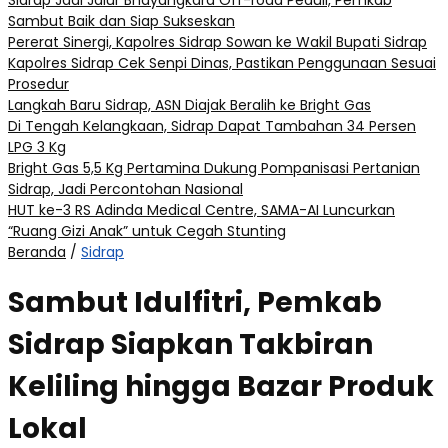
Sidrap Jadi Jalur Bhayangkara Off-road Peduli, Pemkab
Sambut Baik dan Siap Sukseskan
Pererat Sinergi, Kapolres Sidrap Sowan ke Wakil Bupati Sidrap
Kapolres Sidrap Cek Senpi Dinas, Pastikan Penggunaan Sesuai
Prosedur
Langkah Baru Sidrap, ASN Diajak Beralih ke Bright Gas
Di Tengah Kelangkaan, Sidrap Dapat Tambahan 34 Persen
LPG 3 Kg
Bright Gas 5,5 Kg Pertamina Dukung Pompanisasi Pertanian
Sidrap, Jadi Percontohan Nasional
HUT ke-3 RS Adinda Medical Centre, SAMA-AI Luncurkan
“Ruang Gizi Anak” untuk Cegah Stunting
Beranda
/
Sidrap
Sambut Idulfitri, Pemkab
Sidrap Siapkan Takbiran
Keliling hingga Bazar Produk
Lokal