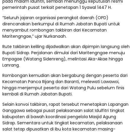
pada malam Idulfitri, sembari menunggu keputusan resmi
pemerintah pusat terkait penetapan 1 Syawal 1447 H.
“Seluruh jajaran organisasi perangkat daerah (OPD)
direncanakan berkumpul di Rumah Jabatan Bupati untuk
menyambut rombongan takbiran dari Kecamatan
Maritengngae,” ujar Nurkanaah.
Rute takbiran keliling dijadwalkan akan dipimpin langsung oleh
Bupati Sidrap. Perjalanan dimulai dari Maritengngae menuju
Empagae (Watang Sidenreng), melintasi Aka-Akae hingga
Lanrang.
Rombongan kemudian akan bergabung dengan peserta dari
Kecamatan Panca Rijang dan Baranti, melewati Lawawoi,
hingga menjemput peserta dari Watang Pulu sebelum finis
kembali di Rumah Jabatan Bupati.
Selain konvoi takbiran, rapat tersebut menetapkan Lapangan
Ganggawa sebagai pusat pelaksanaan salat Idulfitri tingkat
kabupaten di bawah koordinasi pengelola Masjid Agung
Sidrap. Sementara untuk tingkat kecamatan, pelaksanaan
salat tetap dipusatkan di ibu kota kecamatan masing-