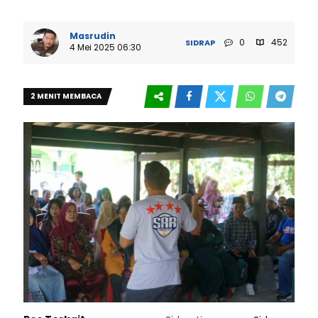
Masrudin
0
452
SIDRAP
4 Mei 2025 06:30
2 MENIT MEMBACA