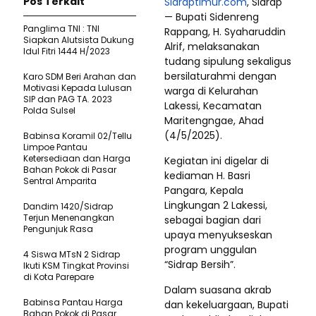
Pos Terkait
Sidraptimur.com
, Sidrap
— Bupati Sidenreng
Panglima TNI : TNI
Rappang, H. Syaharuddin
Siapkan Alutsista Dukung
Alrif, melaksanakan
Idul Fitri 1444 H/2023
tudang sipulung sekaligus
bersilaturahmi dengan
Karo SDM Beri Arahan dan
Motivasi Kepada Lulusan
warga di Kelurahan
SIP dan PAG TA. 2023
Lakessi, Kecamatan
Polda Sulsel
Maritengngae, Ahad
(4/5/2025).
Babinsa Koramil 02/Tellu
Limpoe Pantau
Ketersediaan dan Harga
Kegiatan ini digelar di
Bahan Pokok di Pasar
kediaman H. Basri
Sentral Amparita
Pangara, Kepala
Lingkungan 2 Lakessi,
Dandim 1420/Sidrap
Terjun Menenangkan
sebagai bagian dari
Pengunjuk Rasa
upaya menyukseskan
program unggulan
4 Siswa MTsN 2 Sidrap
“Sidrap Bersih”.
Ikuti KSM Tingkat Provinsi
di Kota Parepare
Dalam suasana akrab
Babinsa Pantau Harga
dan kekeluargaan, Bupati
Bahan Pokok di Pasar