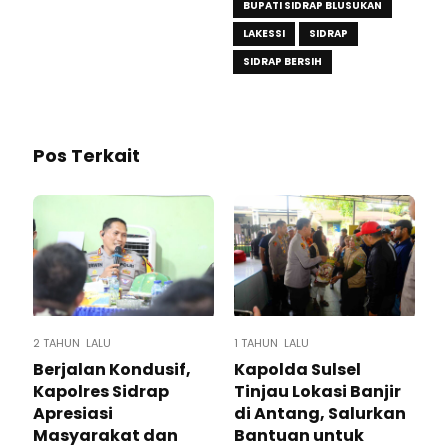
BUPATI SIDRAP BLUSUKAN
LAKESSI
SIDRAP
SIDRAP BERSIH
Pos Terkait
2 TAHUN LALU
1 TAHUN LALU
Berjalan Kondusif,
Kapolda Sulsel
Kapolres Sidrap
Tinjau Lokasi Banjir
Apresiasi
di Antang, Salurkan
Masyarakat dan
Bantuan untuk